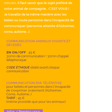
minutes.
Il faut savoir que le sujet préféré de
votre animal de compagnie… C’EST VOUS !
Je travaille de la même manière avec les
bébés ou toute personne dans l'incapacité de
communiquer (personne atteinte d’Alzheimer,
coma, autisme...).
COMMUNICATION ANIMAUX VIVANTS ET
DÉCÉDÉS
EN
ON/OFF
:
45 €
30mn de communication + 30mn d'appel
téléphonique
CODE ÉTHIQUE
établi avant chaque
communication.
COMMUNICATION PAR TÉLÉPATHIE
pour bébés et personnes dans l'incapacité
de s'exprimer oralement (Alzheimer,
Coma, Autisme...)
TARIF :
45
€
(même procédé que pour les animaux)
Infos / Rendez-vous