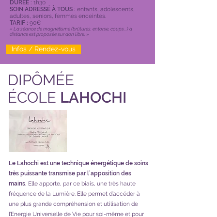
DURÉE :
1h30
SOIN ADRESSÉ À TOUS :
enfants, adolescents,
adultes, seniors, femmes enceintes.
TARIF
:
9
0€
« La séance de magnétisme (brûlures, entorse, coups...) à
distance est proposée sur don libre. »
Infos / Rendez-vous
DIPÔMÉE
ÉCOLE
LAHOCHI
Le Lahochi est une technique énergétique de soins
très puissante transmise par l’apposition des
mains.
Elle apporte, par ce biais, une très haute
fréquence de la Lumière. Elle permet d’accéder à
une plus grande compréhension et utilisation de
l’Energie Universelle de Vie pour soi-même et pour